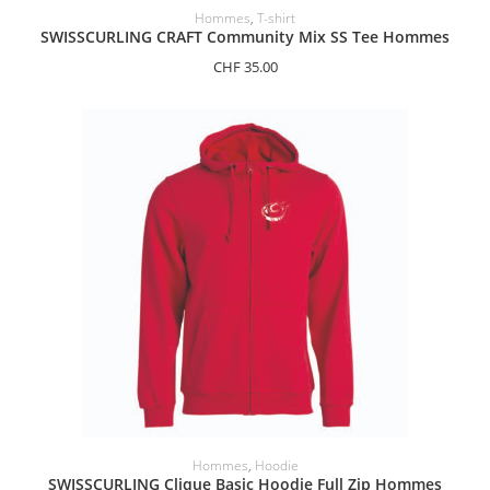
SÉLECTIONNER LES OPTIONS
Hommes
,
T-shirt
SWISSCURLING CRAFT Community Mix SS Tee Hommes
CHF
35.00
SÉLECTIONNER LES OPTIONS
Hommes
,
Hoodie
SWISSCURLING Clique Basic Hoodie Full Zip Hommes