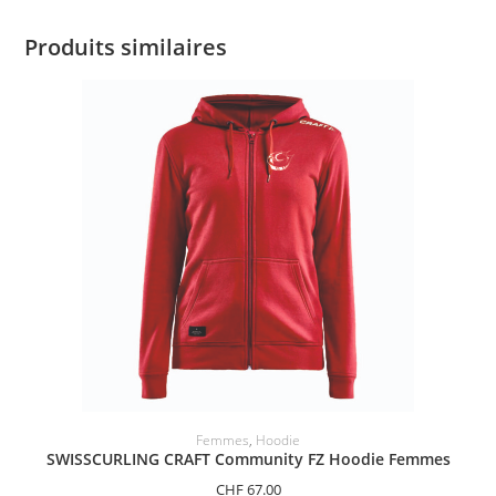
Produits similaires
SÉLECTIONNER LES OPTIONS
Femmes
,
Hoodie
SWISSCURLING CRAFT Community FZ Hoodie Femmes
CHF
67.00