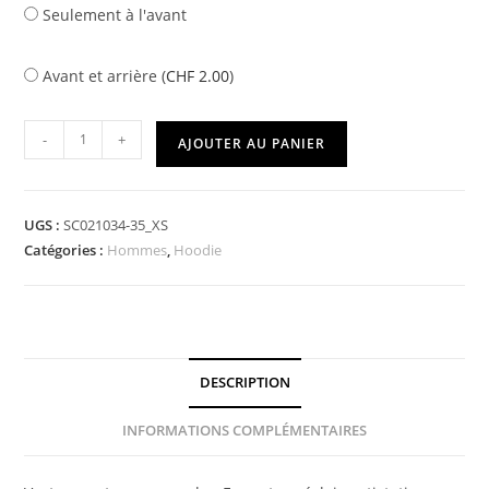
Seulement à l'avant
Avant et arrière (
CHF
2.00
)
-
+
AJOUTER AU PANIER
UGS :
SC021034-35_XS
Catégories :
Hommes
,
Hoodie
DESCRIPTION
INFORMATIONS COMPLÉMENTAIRES