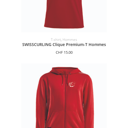
SÉLECTIONNER LES OPTIONS
T-shirt
,
Hommes
SWISSCURLING Clique Premium-T Hommes
CHF
15.00