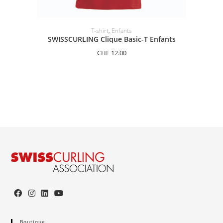
SÉLECTIONNER LES OPTIONS
T-shirt
,
Enfants
SWISSCURLING Clique Basic-T Enfants
CHF
12.00
Boutique