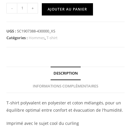
-
+
AJOUTER AU PANIER
UGS :
SC1907388-430000_XS
Catégories :
Hommes
,
T-shirt
DESCRIPTION
INFORMATIONS COMPLÉMENTAIRES
T-shirt polyvalent en polyester et coton mélangés, pour un
équilibre optimal entre confort et évacuation de l'humidité.
Imprimé avec le sujet cool du curling