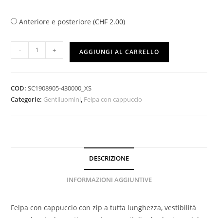
Anteriore e posteriore (
CHF
2.00
)
-
+
AGGIUNGI AL CARRELLO
COD:
SC1908905-430000_XS
Categorie:
Gentiluomini
,
Felpa con cappuccio
DESCRIZIONE
INFORMAZIONI AGGIUNTIVE
Felpa con cappuccio con zip a tutta lunghezza, vestibilità