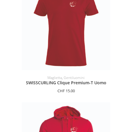
SELEZIONARE LE OPZIONI
Maglietta
,
Gentiluomini
SWISSCURLING Clique Premium-T Uomo
CHF
15.00