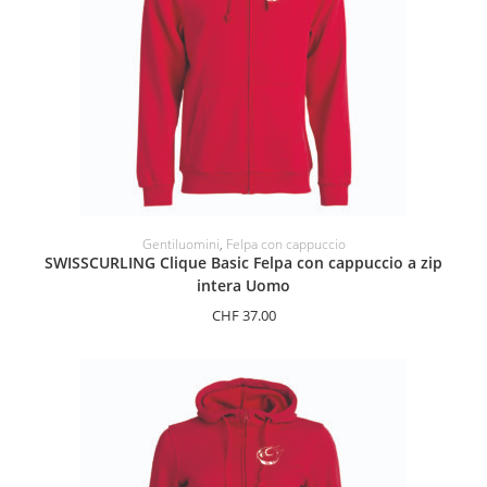
SELEZIONARE LE OPZIONI
Gentiluomini
,
Felpa con cappuccio
SWISSCURLING Clique Basic Felpa con cappuccio a zip
intera Uomo
CHF
37.00