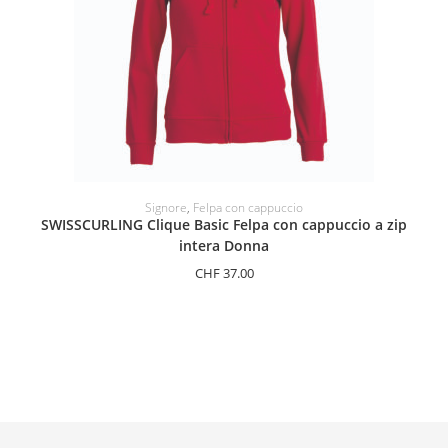
SELEZIONARE LE OPZIONI
Signore
,
Felpa con cappuccio
SWISSCURLING Clique Basic Felpa con cappuccio a zip
intera Donna
CHF
37.00