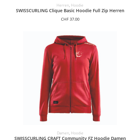
OPTIONEN AUSWÄHLEN
Herren
,
Hoodie
SWISSCURLING Clique Basic Hoodie Full Zip Herren
CHF
37.00
OPTIONEN AUSWÄHLEN
Damen
,
Hoodie
SWISSCURLING CRAFT Community FZ Hoodie Damen