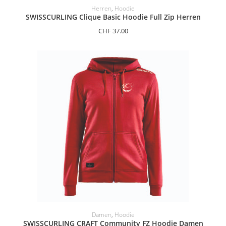
OPTIONEN AUSWÄHLEN
Herren
,
Hoodie
SWISSCURLING Clique Basic Hoodie Full Zip Herren
CHF
37.00
OPTIONEN AUSWÄHLEN
Damen
,
Hoodie
SWISSCURLING CRAFT Community FZ Hoodie Damen